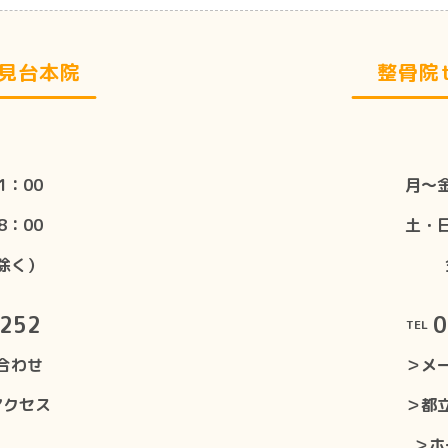
士見台本院
整骨院t
1：00
月〜金
8：00
土・日
除く）
8252
0
TEL
合わせ
＞メ
アクセス
＞都
＞ホ