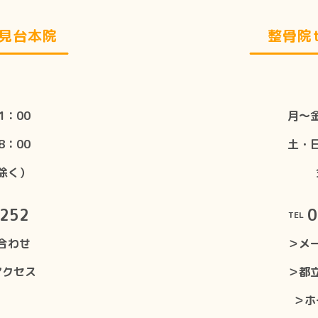
士見台本院
整骨院t
1：00
月〜金
8：00
土・日
除く）
8252
0
TEL
合わせ
＞メ
アクセス
＞都
＞ホ