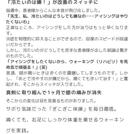
「冷たいのは嫌！」が改善のスイッチに
指導中、患者様からこんな本音が飛び出しました。
「先生、私、冷たいのはどうしても嫌なの……アイシングはやり
たくないわ」
正直なところ、アイシングをした方が治りはもっと早くなりま
す。
炎症を物理的に抑えることができるので、回復のスピードが段違
いだからです。
しかし、冷たいのがどうしても苦手な患者様が出した結論は驚き
のものでした。
「アイシングをしたくないから、ウォーキング（リハビリ）を死
ぬ気で頑張る！」(笑)
普通、膝が痛いときは歩くのを躊躇してしまうものです。しか
し、「あとで冷やすのが嫌だから、痛くても歩いて治す！」と奮
起され、そこからスイッチが入りました。
真剣に取り組んで1ヶ月で膝の痛みが消失
そこからの変化は目を見張るものがありました。
サボり気味だった「ぎこぎこ体操」を毎日徹底。
痛くても、右足にしっかり体重を乗せるウォーキン
グを実践。