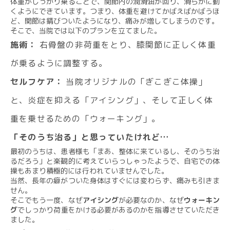
体重がしっかり乗ることで、関節内の潤滑油が回り、滑らかに動
くようにできています。つまり、体重を避けてかばえばかばうほ
ど、関節は錆びついたようになり、痛みが増してしまうのです。
そこで、当院では以下のプランを立てました。
施術：
右骨盤の非荷重をとり、膝関節に正しく体重
が乗るように調整する。
セルフケア：
当院オリジナルの「ぎこぎこ体操」
と、炎症を抑える「アイシング」、そして正しく体
重を乗せるための「ウォーキング」。
「そのうち治る」と思っていたけれど…
最初のうちは、患者様も「まあ、整体に来ているし、そのうち治
るだろう」と楽観的に考えていらっしゃったようで、自宅での体
操もあまり積極的には行われていませんでした。
当然、長年の癖がついた身体はすぐには変わらず、痛みも引きま
せん。
そこでもう一度、なぜ
アイシング
が必要なのか、なぜ
ウォーキン
グ
でしっかり荷重をかける必要があるのかを指導させていただき
ました。