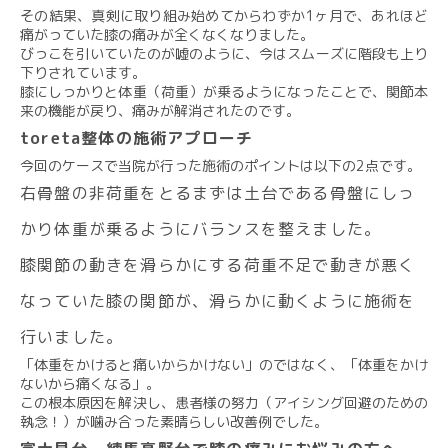
その結果、真剣に取り組み始めてからわずか1ヶ月で、あれほど
痛がっていた膝の痛みが全くなくなりました。
びっこを引いていたのが嘘のように、今はスムーズに階段も上り
下りされています。
膝にしっかりと体重（荷重）が乗るようになったことで、関節本
来の機能が戻り、痛みが解消されたのです。
toreta整体の施術アプローチ
今回のケースで当院が行った施術のポイントは以下の2点です。
右骨盤の非荷重をとるまずは土台である骨盤にしっ
かり体重が乗るようにバランスを整えました。
膝関節の動きを滑らかにする荷重不足で動きが悪く
なっていた膝の関節が、滑らかに動くように施術を
行いました。
「体重をかけると痛いからかけない」のではなく、「体重をかけ
ないから痛くなる」。
この根本原因を解決し、患者様の努力（アイシング回避のための
執念！）が噛み合った素晴らしい改善例でした。