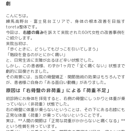
劇
こんにちは。
練馬高野台・富士見台エリアで、身体の根本改善を目指す
toreta整体です。
今回は、
右膝の痛み
を訴えて来院された60代女性の改善事例を
ご紹介します。
来院当初は、
「歩くときに、どうしてもびっこを引いてしまう」
「階段を登るのがとにかく痛い」
と、日常生活に支障が出るほど辛い状態でした。
しかし、この患者様、わずか1ヶ月で「全く痛くない」状態まで
劇的に回復されました。
その背景には、当院の骨盤矯正・関節施術の効果はもちろんです
が、患者様ご自身の「ある面白い動機」がありました。
原因は「右骨盤の非荷重」による「荷重不足」
初診時にお身体を拝見すると、右側の骨盤にしっかりと体重が乗
っていない（非荷重）状態でした。
右の骨盤に体重が乗らないということは、その下にある右膝にも
正常な体重（荷重）が乗っていないということです。
実は、**人間の関節は「正常な荷重がかからないと痛くなる」**
という性質を持っています。