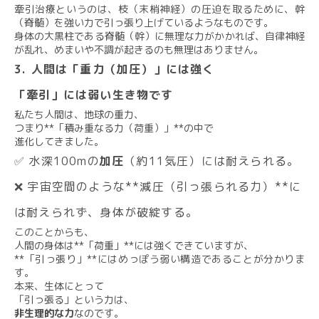
牽引治療というのは、枝（末梢神経）の圧迫を取るために、幹
（脊髄）を強い力で引っ張り上げているようなものです。​
身体の大黒柱である脊髄（幹）に無理な力がかかれば、自律神経
が乱れ、めまいや不調が起きるのも無理はありません。
​3. 人間は「重力（加圧）」には強く
​「牽引」には弱い生き物です
​私たち人間は、地球の重力、
つまり**「積み重なる力（荷重）」**の中で
進化してきました。
​✅ 水深100mの
加圧
（約11気圧）には耐えられる。
​❌ 宇宙空間のような**減圧（引っ張られる力）**に
は耐えられず、身体が破綻する。
​このことからも、
人間の身体は**「荷重」**には強くできていますが、
**「引っ張り」**にはめっぽう弱い構造であることが分かりま
す。
​本来、生体にとって
「引っ張る」という力は、
非生理的な力
なのです。