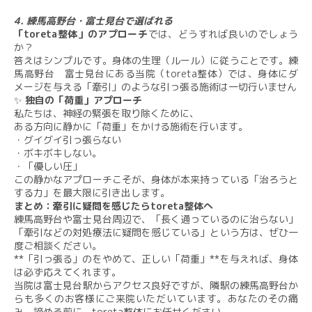
​
​4. 練馬高野台・富士見台で選ばれる
「toreta整体」のアプローチ
​では、どうすれば良いのでしょう
か？​
答えはシンプルです。身体の生理（ルール）に従うことです。​練
馬高野台 富士見台にある当院（toreta整体）では、身体にダ
メージを与える「牽引」のような引っ張る施術は一切行いません
​✨
独自の「荷重」アプローチ​
私たちは、神経の緊張を取り除くために、
ある方向に静かに「荷重」をかける施術を行います。​
・グイグイ引っ張らない​
・ボキボキしない​。
・「優しい圧​」
この静かなアプローチこそが、身体が本来持っている「治ろうと
する力」を最大限に引き出します。
まとめ：牽引に疑問を感じたらtoreta整体へ
練馬高野台や富士見台周辺で、​「長く通っているのに治らない」
「牽引などの対処療法に疑問を感じている」​という方は、ぜひ一
度ご相談ください。​
**「引っ張る」のをやめて、正しい「荷重」**を与えれば、身体
は必ず応えてくれます。
​当院は富士見台駅からアクセス良好ですが、隣駅の練馬高野台か
らも多くのお客様にご来院いただいています。​あなたのその痛
み、諦める前に、toreta整体にお任せください。