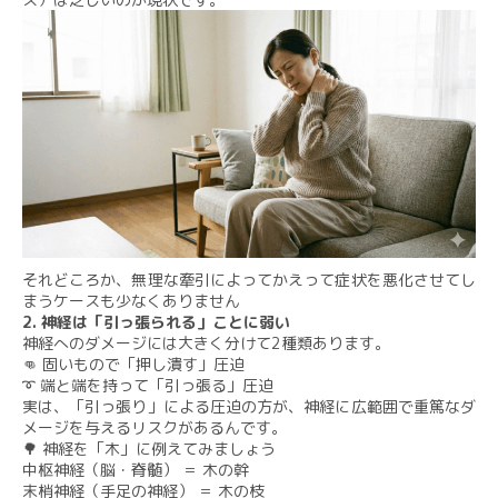
それどころか、無理な牽引によってかえって症状を悪化させてし
まうケースも少なくありません
​2. 神経は「引っ張られる」ことに弱い​
神経へのダメージには大きく分けて2種類あります。​
👊 固いもので「押し潰す」圧迫​
➰ 端と端を持って「引っ張る」圧迫​
実は、「引っ張り」による圧迫の方が、神経に広範囲で重篤なダ
メージを与えるリスクがあるんです。
​🌳 神経を「木」に例えてみましょう​
中枢神経（脳・脊髄） ＝ 木の幹​
末梢神経（手足の神経） ＝ 木の枝​