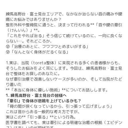
​練馬高野台・富士見台エリアで、なかなか治らない首の痛みや腰
痛にお悩みではありませんか？​
整形外科や整骨院に通うと、決まって行われる**「首や腰の牽引
（けんいん）」**。​
「これをやれば治る」​そう信じて続けているのに、一向に良くな
らない…。​それどころか、
​😰「治療のあとに、フワフワとめまいがする」
😰「なんとなく身体がだるくなる」
1.実は、当院（toreta整体）に来院される多くの患者様からも、
そうしたお悩みをよく耳にします。​今回は、練馬高野台・富士見
台で整体をお探しのあなたに。
​なぜ牽引治療で改善しないケースが多いのか、そして当院がたど
り着いた
**「本当に身体に優しい施術」**についてお話しします。
1. 練馬高野台・富士見台の皆様へ
「牽引」で身体が悲鳴を上げているかも？​
「骨の間が狭くなっているから、引っ張って広げましょう」​
これは昔からある一般的な考え方ですが、
実はこの**「引っ張る」**という行為。
医学書を調べても、実は牽引による明確な治癒の根拠（エビデン
ス）は乏しいのが現状です。​