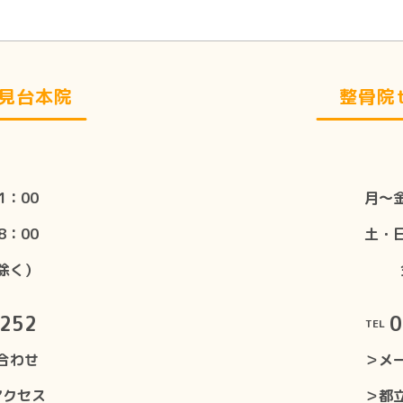
士見台本院
整骨院t
1：00
月〜金
8：00
土・日
除く）
8252
0
TEL
合わせ
＞メ
アクセス
＞都