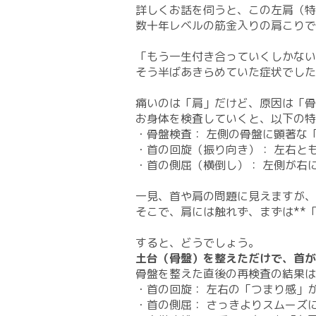
詳しくお話を伺うと、この左肩（特
数十年レベルの筋金入りの肩こりで
「もう一生付き合っていくしかない
そう半ばあきらめていた症状でした
痛いのは「肩」だけど、原因は「骨
​お身体を検査していくと、以下の
​・骨盤検査： 左側の骨盤に顕著な
​・首の回旋（振り向き）： 左右
​・首の側屈（横倒し）： 左側が右
一見、首や肩の問題に見えますが、
そこで、肩には触れず、まずは**
すると、どうでしょう。
土台（骨盤）を整えただけで、首が
​骨盤を整えた直後の再検査の結果
・​首の回旋： 左右の「つまり感」
​・首の側屈： さっきよりスムーズ