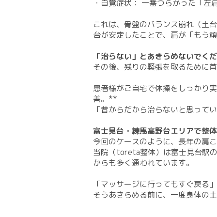
​・自覚症状： 一番つらかった「
これは、骨盤のバランス崩れ（土台
台が安定したことで、肩が「もう頑
「治らない」とあきらめないでくだ
その後、残りの緊張を取るために首
患者様がご自宅で体操をしっかり実
善。**
「昔からだから治らないと思ってい
富士見台・練馬高野台エリアで整体
​今回のケースのように、長年の肩
​当院（toreta整体）は富士見
からも多く通われています。
「マッサージに行ってもすぐ戻る」
そうあきらめる前に、一度身体の