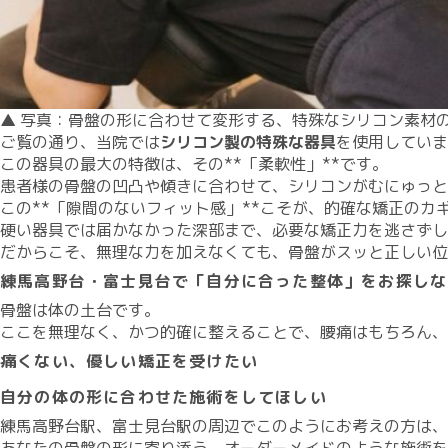
▲ 写真：骨盤の形に合わせて変形する、特殊なシリコン素材
​ご覧の通り、当院では
シリコン製の特殊な器具
を使用していま
​この器具の最大の特徴は、その**「柔軟性」**です。
​患者様の骨盤の凹凸や傾きに合わせて、シリコンがむにゅっ
​この**「隙間のないフィット感」**こそが、的確な矯正のカ
​硬い器具では届かなかった深部まで、必要な矯正力を逃さず
​だからこそ、無理な力を加えなくても、骨盤がスッと正しい
​練馬高野台・富士見台で「自分に合った整体」をお探しな
​骨盤は体の土台です。
​ここを無理なく、かつ的確に整えることで、腰痛はもちろん
痛くない、優しい矯正を受けたい
自分の体の形に合わせた施術をしてほしい
​練馬高野台駅、富士見台駅の周辺でこのようにお考えの方は、ぜ