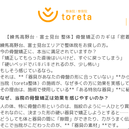
【練馬高野台・富士見台 整体】骨盤矯正のカギは「密
練馬高野台、富士見台エリアで整体院をお探しの方。
​今の骨盤矯正に、本当に満足されていますか？
​「矯正してもらった直後はいいけど、すぐに戻ってしまう」
​「硬いベッドでバキバキされるのが、少し怖い」
​もしそう感じているなら。
​それは、**「器具があなたの骨盤の形に合っていない」**か
​当院（toreta整体）の施術が、なぜ多くの方に効果を実感し
​その理由は、施術で使用している**「ある特別な器具」**に
​なぜ、当院の骨盤矯正は効果を感じやすいのか？
​人の体、特に骨盤の形というのは、指紋のように一人ひとり
​それなのに、決まった形の硬い器具で矯正しようとすると……
​どうしても体と器具の間に「隙間」ができたり、力がうまく
​そこで当院がこだわったのが、**「器具の素材」**です。